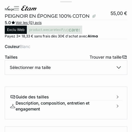
nuage
55,00 €
PEIGNOIR EN ÉPONGE 100% COTON
5.0
Voir les {0} avis
Exclu Web
product.wecaretext
Payez 3x 18,33 € sans frais dès 30€ d'achat avec
Couleur
blanc
Tailles
Trouver ma taille
Sélectionner ma taille
ard
question
Guide des tailles
Description, composition, entretien et
engagement