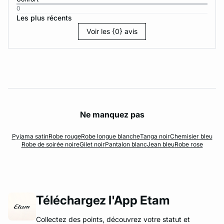
0
Les plus récents
Voir les {0} avis
Ne manquez pas
Pyjama satin
Robe rouge
Robe longue blanche
Tanga noir
Chemisier bleu
Robe de soirée noire
Gilet noir
Pantalon blanc
Jean bleu
Robe rose
Téléchargez l'App Etam
Collectez des points, découvrez votre statut et