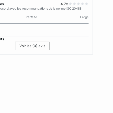
tes
4.7
/5
n accord avec les recommandations de la norme ISO 20488
Parfaite
Large
nts
Voir les {0} avis