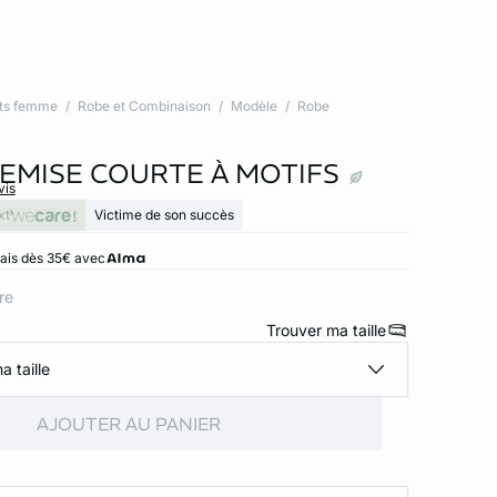
ts femme
Robe et Combinaison
Modèle
Robe
EMISE COURTE À MOTIFS
vis
xt
Victime de son succès
rais dès 35€ avec
ore
Trouver ma taille
a taille
AJOUTER AU PANIER