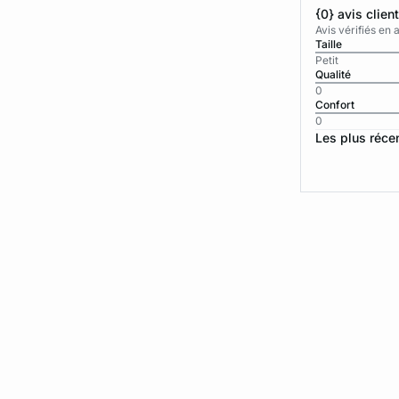
{0} avis clien
Avis vérifiés e
Taille
Petit
Qualité
0
Confort
0
Les plus réce