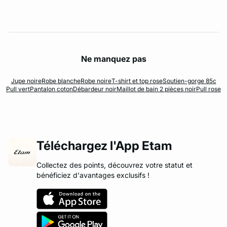
Ne manquez pas
Jupe noire
Robe blanche
Robe noire
T-shirt et top rose
Soutien-gorge 85c
Pull vert
Pantalon coton
Débardeur noir
Maillot de bain 2 pièces noir
Pull rose
Téléchargez l'App Etam
Collectez des points, découvrez votre statut et
bénéficiez d'avantages exclusifs !