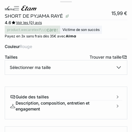
marina
15,99 €
SHORT DE PYJAMA RAYÉ
4.6
Voir les {0} avis
product.wecaretext
Victime de son succès
Payez en 3x sans frais dès 35€ avec
Couleur
rouge
Tailles
Trouver ma taille
Sélectionner ma taille
ard
question
Guide des tailles
Description, composition, entretien et
engagement