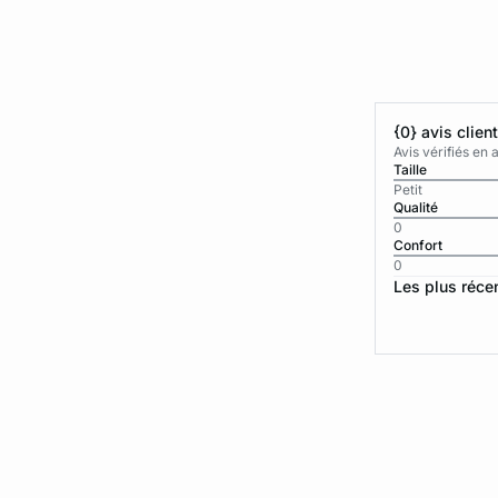
{0} avis clien
Avis vérifiés e
Taille
Petit
Qualité
0
Confort
0
Les plus réce