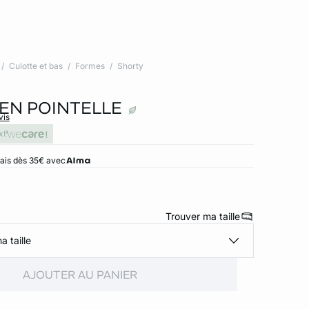
Culotte et bas
Formes
Shorty
EN POINTELLE
vis
xt
rais dès 35€ avec
Trouver ma taille
a taille
AJOUTER AU PANIER