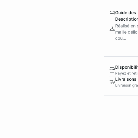
Guide des t
Descriptio
Réalisé en 
maille déli
cou...
Disponibili
Payez et reti
Livraisons 
Livraison gra