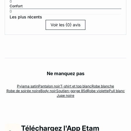
0
Confort
0
Les plus récents
Voir les {0} avis
Ne manquez pas
Pyjama satin
Pantalon noir
T-shirt et top blanc
Robe blanche
Robe de soirée noire
Body noir
Soutien-gorge 85d
Robe violette
Pull blanc
Jupe noire
Téléchargez l'App Etam