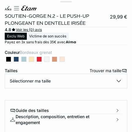
aura
SOUTIEN-GORGE N.2 - LE PUSH-UP
29,99 €
PLONGEANT EN DENTELLE IRISÉE
4.8
Voir les {0} avis
Exclu Web
Victime de son succès
Payez en 3x sans frais dès 35€ avec
Couleur
bordeaux grenat
Tailles
Trouver ma taille
ard
question
Sélectionner ma taille
Guide des tailles
Description, composition, entretien et
engagement