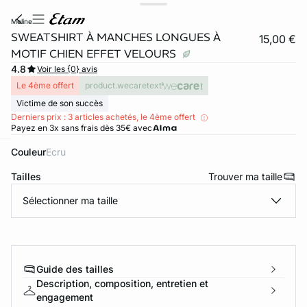
meline
SWEATSHIRT À MANCHES LONGUES À
15,00 €
MOTIF CHIEN EFFET VELOURS
4.8
Voir les {0} avis
Le 4ème offert
product.wecaretext
Victime de son succès
Derniers prix : 3 articles achetés, le 4ème offert
Payez en 3x sans frais dès 35€ avec
Couleur
ecru
ard
question
Tailles
Trouver ma taille
Sélectionner ma taille
Guide des tailles
Description, composition, entretien et
engagement