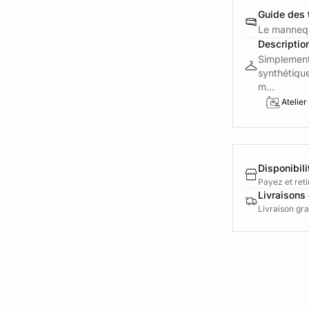
Guide des t
Le mannequ
Descriptio
Simplement 
synthétique
m...
Atelier
Disponibili
Payez et reti
Livraisons 
Livraison gra