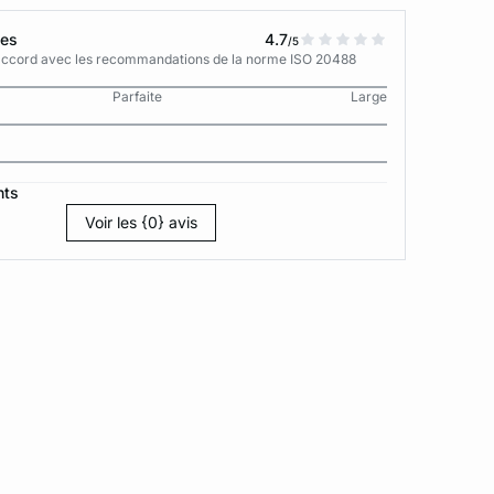
tes
4.7
/5
n accord avec les recommandations de la norme ISO 20488
Parfaite
Large
nts
Voir les {0} avis