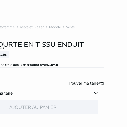
ts femme
Veste et Blazer
Modèle
Veste
OURTE EN TISSU ENDUIT
vis
ccès
ns frais dès 30€ d'achat avec
Trouver ma taille
a taille
AJOUTER AU PANIER