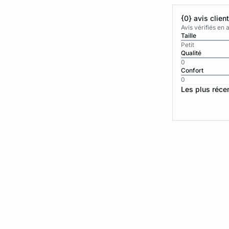
{0} avis clien
Avis vérifiés e
Taille
Petit
Qualité
0
Confort
0
Les plus réce