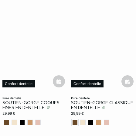
basketfull
bask
Confort dentelle
Confort dentelle
pure dentelle
pure dentelle
SOUTIEN-GORGE COQUES
SOUTIEN-GORGE CLASSIQUE
FINES EN DENTELLE
EN DENTELLE
29,99 €
29,99 €