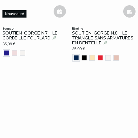
basketfull
bask
Nouveauté
soupcon
etreinte
SOUTIEN-GORGE N.7 - LE
SOUTIEN-GORGE N.8 - LE
CORBEILLE FOURLARD
TRIANGLE SANS ARMATURES
EN DENTELLE
35,99 €
35,99 €