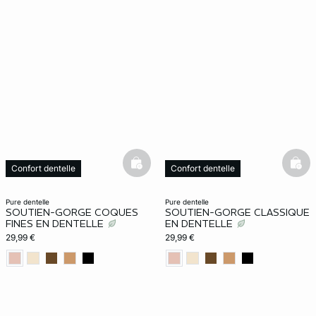
basketfull
bask
Confort dentelle
Confort dentelle
pure dentelle
pure dentelle
SOUTIEN-GORGE COQUES
SOUTIEN-GORGE CLASSIQUE
FINES EN DENTELLE
EN DENTELLE
29,99 €
29,99 €