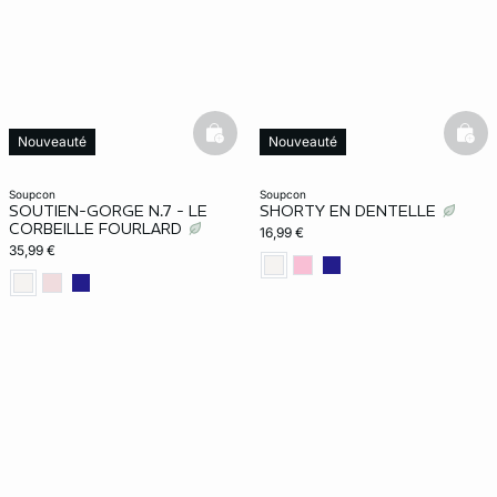
ard
question
basketfull
bask
Nouveauté
Nouveauté
soupcon
soupcon
SOUTIEN-GORGE N.7 - LE
SHORTY EN DENTELLE
CORBEILLE FOURLARD
16,99 €
35,99 €