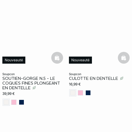
basketfull
bask
Nouveauté
Nouveauté
soupcon
soupcon
SOUTIEN-GORGE N.5 - LE
CULOTTE EN DENTELLE
COQUES FINES PLONGEANT
16,99 €
EN DENTELLE
39,99 €