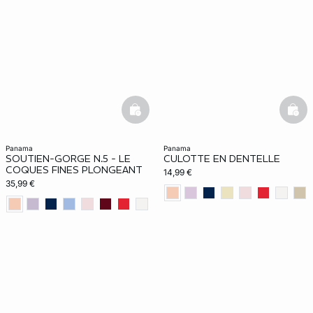
basketfull
bask
panama
panama
SOUTIEN-GORGE N.5 - LE
CULOTTE EN DENTELLE
COQUES FINES PLONGEANT
14,99 €
35,99 €