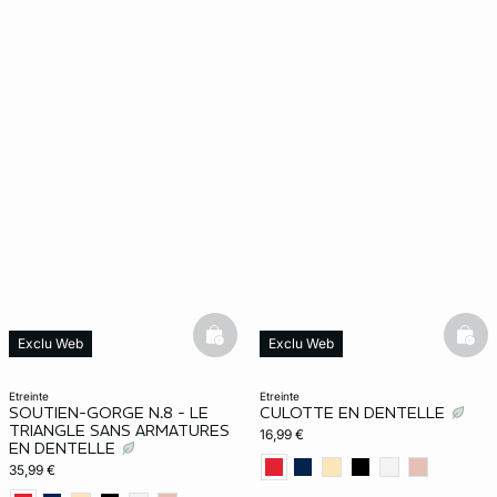
basketfull
bask
Exclu Web
Exclu Web
etreinte
etreinte
SOUTIEN-GORGE N.8 - LE
CULOTTE EN DENTELLE
TRIANGLE SANS ARMATURES
16,99 €
EN DENTELLE
35,99 €