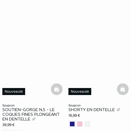
basketfull
bask
Nouveauté
Nouveauté
soupcon
soupcon
SOUTIEN-GORGE N.5 - LE
SHORTY EN DENTELLE
COQUES FINES PLONGEANT
16,99 €
EN DENTELLE
39,99 €