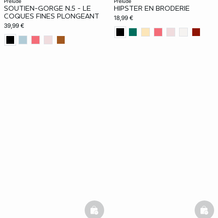
prelude
prelude
SOUTIEN-GORGE N.5 - LE
HIPSTER EN BRODERIE
COQUES FINES PLONGEANT
18,99 €
39,99 €
basketfull
bask