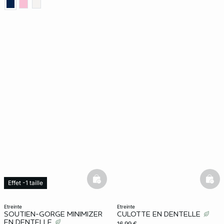
basketfull
bask
Effet -1 taille
etreinte
etreinte
SOUTIEN-GORGE MINIMIZER
CULOTTE EN DENTELLE
EN DENTELLE
16,99 €