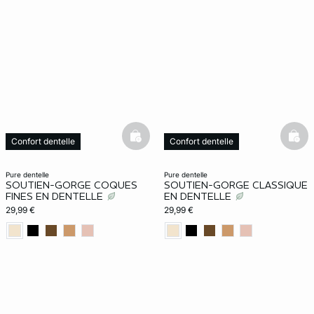
basketfull
bask
Confort dentelle
Confort dentelle
pure dentelle
pure dentelle
SOUTIEN-GORGE COQUES
SOUTIEN-GORGE CLASSIQUE
FINES EN DENTELLE
EN DENTELLE
29,99 €
29,99 €