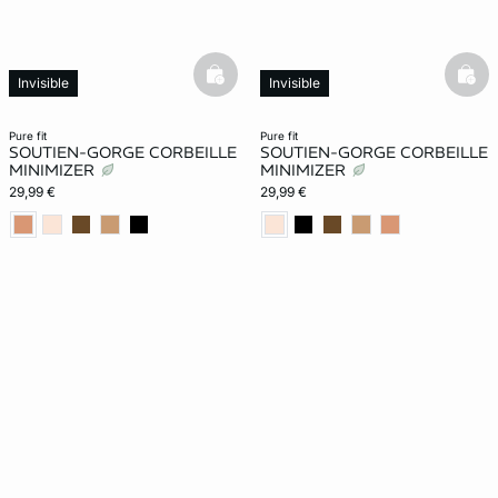
basketfull
bask
Invisible
Invisible
Effet -1 taille
Effet -1 taille
Exclu Web
pure fit
pure fit
SOUTIEN-GORGE CORBEILLE
SOUTIEN-GORGE CORBEILLE
MINIMIZER
MINIMIZER
29,99 €
29,99 €