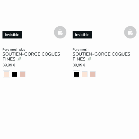
basketfull
bask
Invisible
Invisible
pure mesh plus
pure mesh
SOUTIEN-GORGE COQUES
SOUTIEN-GORGE COQUES
FINES
FINES
39,99 €
39,99 €