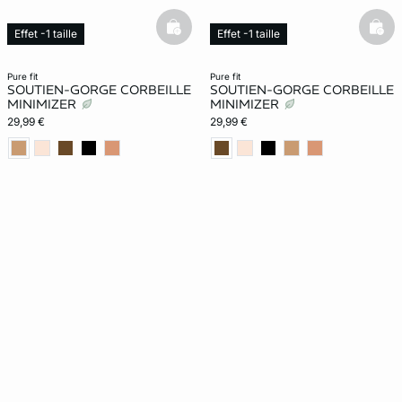
basketfull
bask
Effet -1 taille
Effet -1 taille
Exclu Web
Exclu Web
pure fit
pure fit
SOUTIEN-GORGE CORBEILLE
SOUTIEN-GORGE CORBEILLE
MINIMIZER
MINIMIZER
29,99 €
29,99 €