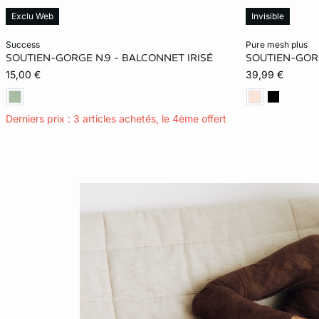
Exclu Web
Invisible
Ajouter ma taille au panier
Ajouter ma tail
success
pure mesh plus
SOUTIEN-GORGE N.9 - BALCONNET IRISÉ
SOUTIEN-GOR
100C
85D
15,00 €
39,99 €
105D
Derniers prix : 3 articles achetés, le 4ème offert
95E
85F
105F
95G