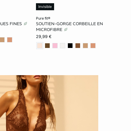
Invisible
Ajouter ma taille au panier
pure fit®
QUES FINES
SOUTIEN-GORGE CORBEILLE EN
95A
90B
95B
100B
85C
MICROFIBRE
29,99 €
85C
90C
95C
100C
85D
C
80D
90D
95D
100D
105D
100D
85E
90E
95E
100E
95E
105E
F