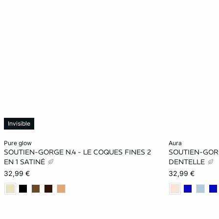
Invisible
Ajouter ma taille au panier
Ajouter ma tail
pure glow
aura
SOUTIEN-GORGE N.4 - LE COQUES FINES 2
SOUTIEN-GORG
85A
90A
95A
85B
85B
EN 1 SATINÉ
DENTELLE
32,99 €
32,99 €
90B
95B
100B
85C
90C
90C
95C
100C
85D
90D