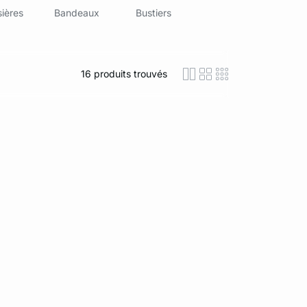
ières
Bandeaux
Bustiers
16
produits trouvés
icon-layout-detaile
icon-layout-class
icon-layout-m