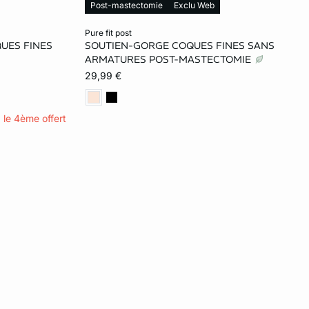
Post-mastectomie
Exclu Web
Ajouter ma taille au panier
pure fit post
QUES FINES
SOUTIEN-GORGE COQUES FINES SANS
90B
95B
100B
90C
ARMATURES POST-MASTECTOMIE
29,99 €
95C
100C
90D
95D
100D
90E
95E
100E
, le 4ème offert