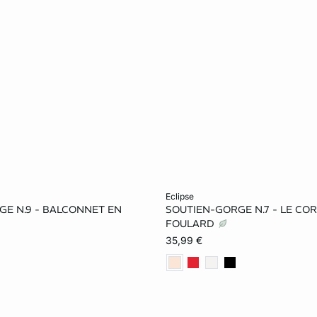
le au panier
Ajouter ma taille au panier
eclipse
GE N.9 - BALCONNET EN
SOUTIEN-GORGE N.7 - LE COR
90B
95B
85C
85B
90B
95B
FOULARD
35,99 €
95C
85D
90D
90C
95C
85D
100D
85E
90E
95D
100D
85E
100E
95E
100E