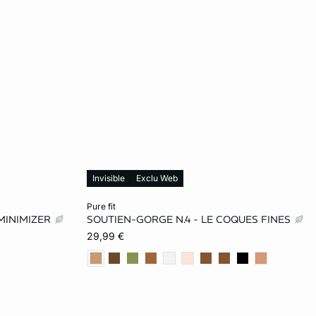
Invisible
Exclu Web
Ajouter ma taille au panier
pure fit
MINIMIZER
SOUTIEN-GORGE N.4 - LE COQUES FINES
100D
85A
90A
95A
85B
29,99 €
95E
90B
95B
85C
90C
95F
95C
100C
85D
90D