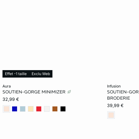
Effet -1 taille
Exclu Web
Ajouter ma taille au panier
Ajouter ma tail
aura
infusion
SOUTIEN-GORGE MINIMIZER
SOUTIEN-GOR
85D
90D
95D
100D
85B
BRODERIE
32,99 €
39,99 €
105D
85E
90E
95E
90C
100E
105E
90F
95F
95D
100F
105F
110F
95E