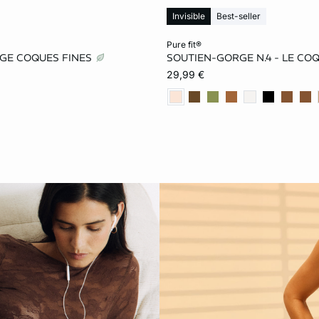
Invisible
Best-seller
le au panier
Ajouter ma taille au panier
pure fit®
GE COQUES FINES
SOUTIEN-GORGE N.4 - LE CO
90D
95D
100D
80A
85A
90A
29,99 €
110D
85E
90E
85B
90B
95B
100E
105E
110E
90C
95C
100
90F
95F
100F
85D
90D
95D
110F
85G
90G
105D
85E
90E
100G
105G
110G
100E
105E
100