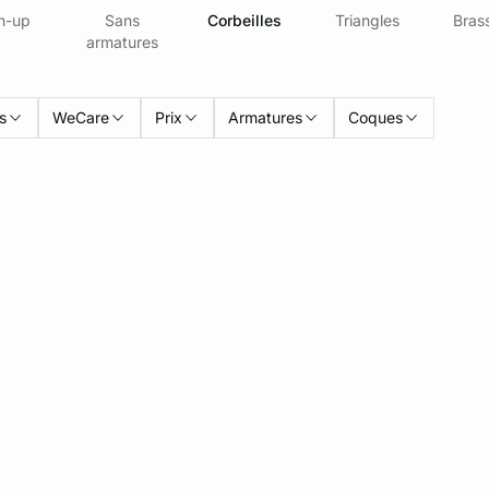
h-up
Sans
Corbeilles
Triangles
Brass
armatures
s
WeCare
Prix
Armatures
Coques