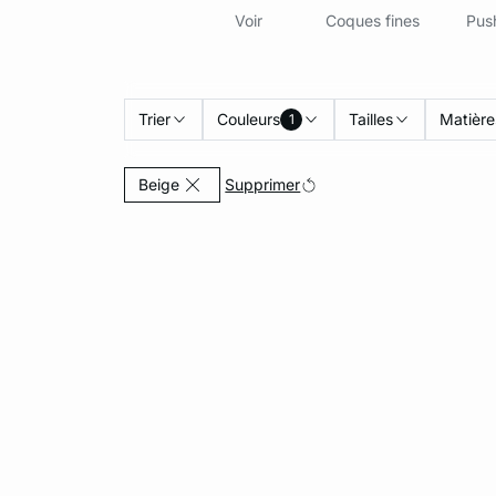
Voir
Coques fines
Pus
Trier
Couleurs
Tailles
Matière
1
Actuellement affiné par Couleurs: Beige
Supprimer
Beige