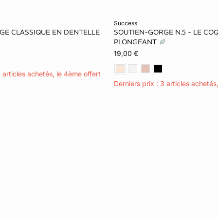
le au panier
Ajouter ma taille au panier
success
GE CLASSIQUE EN DENTELLE
SOUTIEN-GORGE N.5 - LE CO
85D
PLONGEANT
19,00 €
3 articles achetés, le 4ème offert
Derniers prix : 3 articles achetés