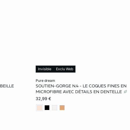
Invisible
Exclu Web
Ajouter ma taille au panier
pure dream
BEILLE
SOUTIEN-GORGE N.4 - LE COQUES FINES EN
85C
85B
90B
95B
85C
MICROFIBRE AVEC DÉTAILS EN DENTELLE
32,99 €
90D
90C
95C
85D
90D
90E
95D
100D
85E
90E
95E
100E