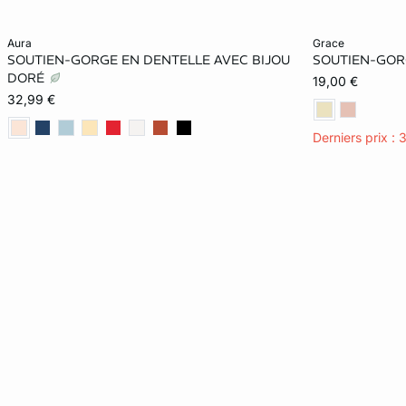
Ajouter ma taille au panier
Ajouter ma tail
aura
grace
SOUTIEN-GORGE EN DENTELLE AVEC BIJOU
SOUTIEN-GOR
85B
90B
95B
100B
105E
DORÉ
19,00 €
32,99 €
85C
90C
95C
100C
Derniers prix : 