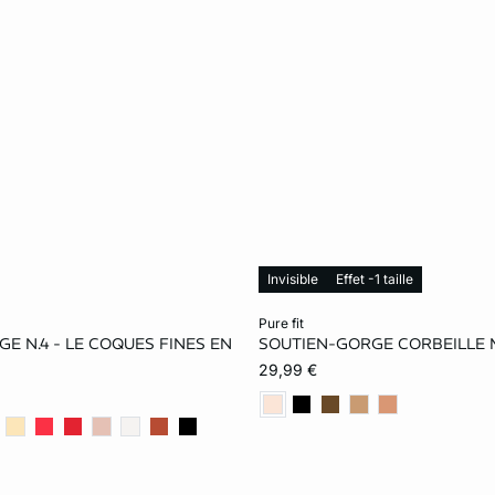
Invisible
Effet -1 taille
le au panier
Ajouter ma taille au panier
pure fit
E N.4 - LE COQUES FINES EN
SOUTIEN-GORGE CORBEILLE 
90B
95B
85C
85D
90D
95D
29,99 €
95C
100C
85D
105D
85E
90E
95D
100D
85E
100E
105E
90F