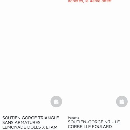
achetés, le 4ème offert
basketfull
bask
SOUTIEN GORGE TRIANGLE
panama
SOUTIEN-GORGE N.7 - LE
SANS ARMATURES
CORBEILLE FOULARD
LEMONADE DOLLS X ETAM