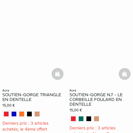
basketfull
bask
aura
aura
SOUTIEN-GORGE TRIANGLE
SOUTIEN-GORGE N.7 - LE
EN DENTELLE
CORBEILLE FOULARD EN
DENTELLE
15,00 €
15,00 €
Derniers prix : 3 articles
Derniers prix : 3 articles
achetés, le 4ème offert