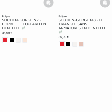
basketfull
bask
eclipse
eclipse
SOUTIEN-GORGE N.7 - LE
SOUTIEN-GORGE N.8 - LE
CORBEILLE FOULARD EN
TRIANGLE SANS
DENTELLE
ARMATURES EN DENTELLE
35,99 €
35,99 €