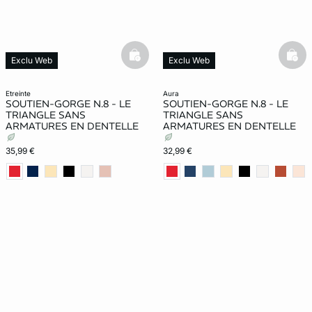
basketfull
bask
Exclu Web
Exclu Web
etreinte
aura
SOUTIEN-GORGE N.8 - LE
SOUTIEN-GORGE N.8 - LE
TRIANGLE SANS
TRIANGLE SANS
ARMATURES EN DENTELLE
ARMATURES EN DENTELLE
35,99 €
32,99 €