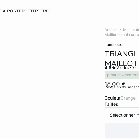
T-À-PORTER
PETITS PRIX
Accueil
Maillot d
Maillot de bain corb
lumineux
TRIANGL
MAILLOT
4.6
Voir les {0} a
product.wecarete
18,00 €
Payez en 3x sans f
Couleur
orange
Tailles
Sélectionner m