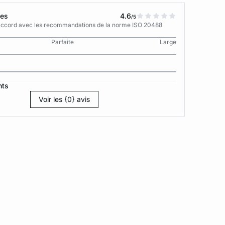
tes
4.6
/5
n accord avec les recommandations de la norme ISO 20488
Parfaite
Large
nts
Voir les {0} avis