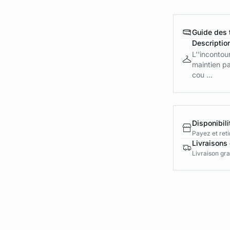
Guide des t
Descriptio
L''incontou
maintien pa
cou ...
Disponibili
Payez et reti
Livraisons 
Livraison gra