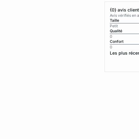
{0} avis clien
Avis vérifiés e
Taille
Petit
Qualité
0
Confort
0
Les plus réce