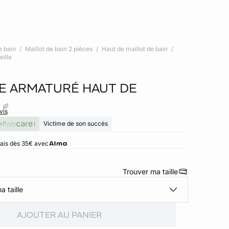
e bain
Maillot de bain 2 pièces
Haut de maillot de bain
eille
E ARMATURÉ HAUT DE
vis
xt
Victime de son succès
rais dès 35€ avec
Trouver ma taille
a taille
AJOUTER AU PANIER