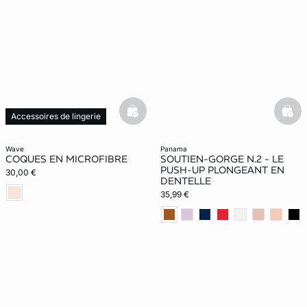
basketfull
bask
Accessoires de lingerie
wave
panama
COQUES EN MICROFIBRE
SOUTIEN-GORGE N.2 - LE
PUSH-UP PLONGEANT EN
30,00 €
DENTELLE
35,99 €