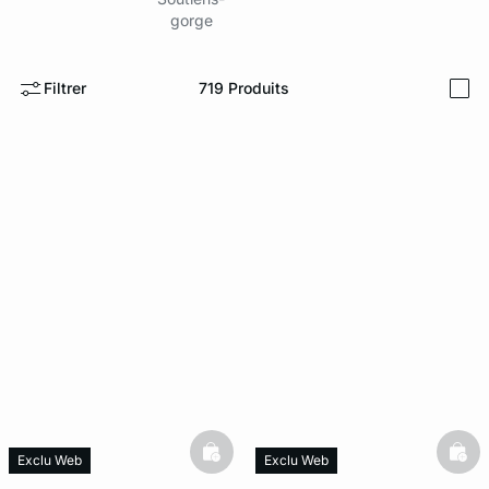
gorge
ard
question
Filtrer
719
Produits
i
basketfull
bask
Exclu Web
Exclu Web