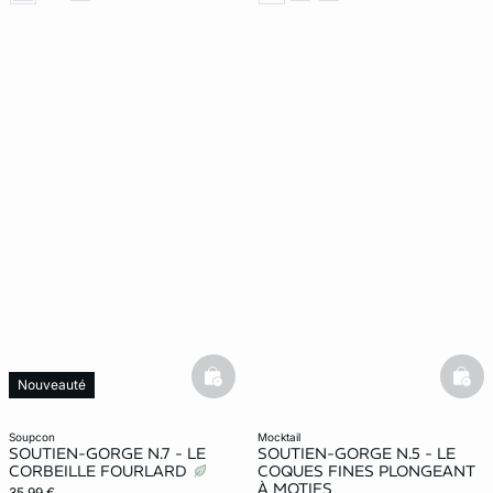
basketfull
bask
Nouveauté
soupcon
mocktail
SOUTIEN-GORGE N.7 - LE
SOUTIEN-GORGE N.5 - LE
CORBEILLE FOURLARD
COQUES FINES PLONGEANT
À MOTIFS
35,99 €