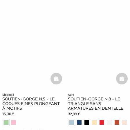
basketfull
bask
mocktail
aura
SOUTIEN-GORGE N.5 - LE
SOUTIEN-GORGE N.8 - LE
COQUES FINES PLONGEANT
TRIANGLE SANS
À MOTIFS
ARMATURES EN DENTELLE
15,00 €
32,99 €