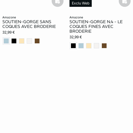
basketfull
bask
Exclu Web
amazone
amazone
SOUTIEN-GORGE SANS
SOUTIEN-GORGE N.4 - LE
COQUES AVEC BRODERIE
COQUES FINES AVEC
BRODERIE
32,99 €
32,99 €