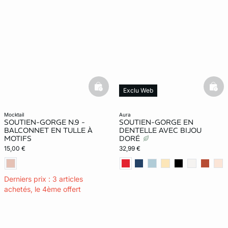
basketfull
bask
Exclu Web
mocktail
aura
SOUTIEN-GORGE N.9 -
SOUTIEN-GORGE EN
BALCONNET EN TULLE À
DENTELLE AVEC BIJOU
MOTIFS
DORÉ
15,00 €
32,99 €
Derniers prix : 3 articles
achetés, le 4ème offert