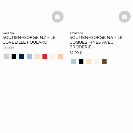
basketfull
bask
panama
amazone
SOUTIEN-GORGE N.7 - LE
SOUTIEN-GORGE N.4 - LE
CORBEILLE FOULARD
COQUES FINES AVEC
BRODERIE
35,99 €
32,99 €