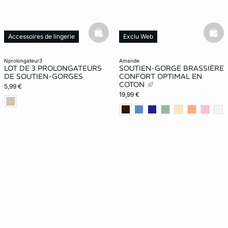
basketfull
bask
Accessoires de lingerie
Exclu Web
nprolongateur3
amande
LOT DE 3 PROLONGATEURS
SOUTIEN-GORGE BRASSIÈRE
DE SOUTIEN-GORGES
CONFORT OPTIMAL EN
COTON
5,99 €
19,99 €