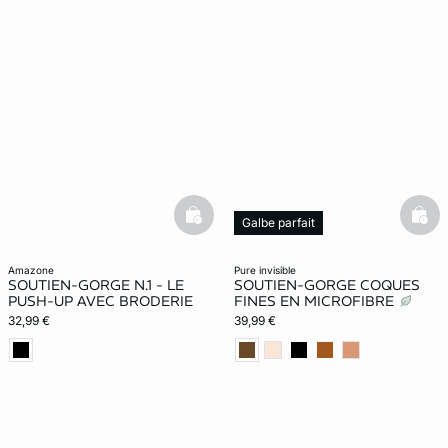
basketfull
bask
Galbe parfait
amazone
pure invisible
SOUTIEN-GORGE N.1 - LE
SOUTIEN-GORGE COQUES
PUSH-UP AVEC BRODERIE
FINES EN MICROFIBRE
32,99 €
39,99 €