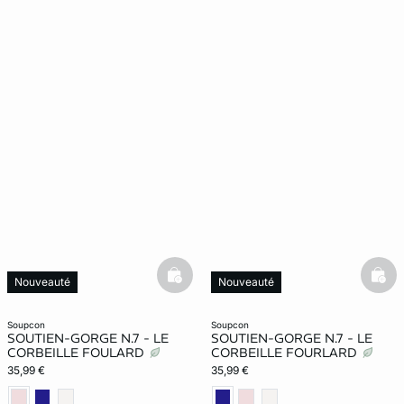
basketfull
bask
Nouveauté
Nouveauté
soupcon
soupcon
SOUTIEN-GORGE N.7 - LE
SOUTIEN-GORGE N.7 - LE
CORBEILLE FOULARD
CORBEILLE FOURLARD
35,99 €
35,99 €