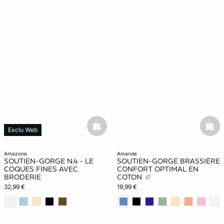
basketfull
bask
Exclu Web
amazone
amande
SOUTIEN-GORGE N.4 - LE
SOUTIEN-GORGE BRASSIÈRE
COQUES FINES AVEC
CONFORT OPTIMAL EN
BRODERIE
COTON
32,99 €
19,99 €