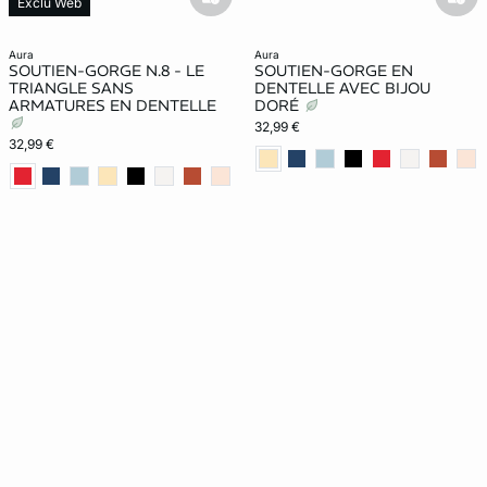
basketfull
bask
Exclu Web
aura
aura
SOUTIEN-GORGE N.8 - LE
SOUTIEN-GORGE EN
TRIANGLE SANS
DENTELLE AVEC BIJOU
ARMATURES EN DENTELLE
DORÉ
32,99 €
32,99 €