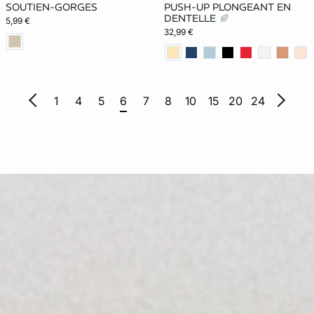
SOUTIEN-GORGES
PUSH-UP PLONGEANT EN
DENTELLE
5,99 €
32,99 €
1
4
5
6
7
8
10
15
20
24