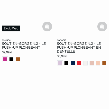
basketfull
bask
Exclu Web
prelude
panama
SOUTIEN-GORGE N.2 - LE
SOUTIEN-GORGE N.2 - LE
PUSH-UP PLONGEANT
PUSH-UP PLONGEANT EN
DENTELLE
39,99 €
35,99 €