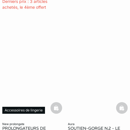
Derniers prix : 3 articles
achetés, le 4ème offert
basketfull
bask
Accessoires de lingerie
new prolongate
aura
PROLONGATEURS DE
SOUTIEN-GORGE N.2 - LE